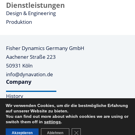
Dienstleistungen
Design & Engineering
Produktion
Fisher Dynamics Germany GmbH
Aachener Straße 223
50931 Köln
info@dynavation.de
Company
History
Global Footprint
Wir verwenden Cookies, um dir die bestmögliche Erfahrung
auf unserer Website zu bieten.
Imprint
You can find out more about which cookies we are using or
Privacy Policy
switch them off in
settings
.
Products
GDPR Cookie-Banner schließ
Akzeptieren
Ablehnen