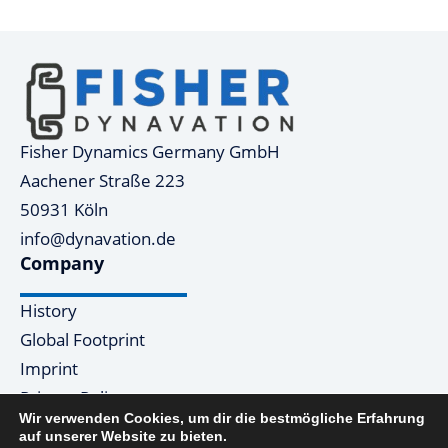
Fisher Dynamics Germany GmbH
Aachener Straße 223
50931 Köln
info@dynavation.de
Company
History
Global Footprint
Imprint
Privacy Policy
Wir verwenden Cookies, um dir die bestmögliche Erfahrung
Products
auf unserer Website zu bieten.