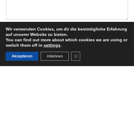
Wir verwenden Cookies, um dir die bestmögliche Erfahrung
Submit
auf unserer Website zu bieten.
You can find out more about which cookies we are using or
switch them off in
settings
.
Europa
GDPR Cookie-Banner schließ
Akzeptieren
Ablehnen
Cologne, Germany
Aachener Strasse 233
50931 Koeln
Germany
Hauptsitz – U.S.
Nordamerika