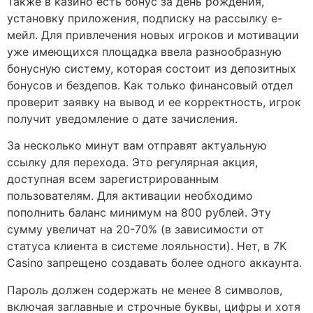
Также в казино есть бонус за день рождения,
установку приложения, подписку на рассылку е-
мейл. Для привлечения новых игроков и мотивации
уже имеющихся площадка ввела разнообразную
бонусную систему, которая состоит из депозитных
бонусов и бездепов. Как только финансовый отдел
проверит заявку на вывод и ее корректность, игрок
получит уведомление о дате зачисления.
За несколько минут вам отправят актуальную
ссылку для перехода. Это регулярная акция,
доступная всем зарегистрированным
пользователям. Для активации необходимо
пополнить баланс минимум на 800 рублей. Эту
сумму увеличат на 20-70% (в зависимости от
статуса клиента в системе лояльности). Нет, в 7K
Casino запрещено создавать более одного аккаунта.
Пароль должен содержать не менее 8 символов,
включая заглавные и строчные буквы, цифры и хотя