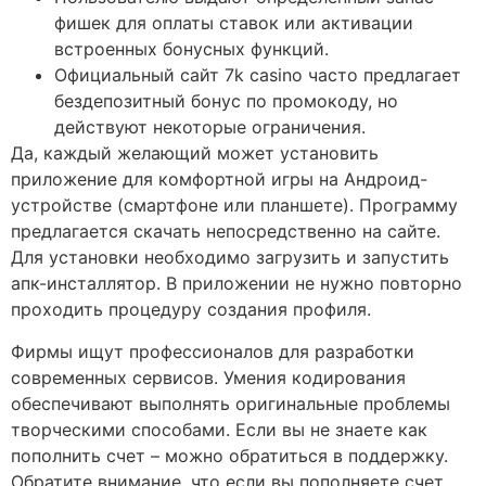
фишек для оплаты ставок или активации
встроенных бонусных функций.
Официальный сайт 7k casino часто предлагает
бездепозитный бонус по промокоду, но
действуют некоторые ограничения.
Да, каждый желающий может установить
приложение для комфортной игры на Андроид-
устройстве (смартфоне или планшете). Программу
предлагается скачать непосредственно на сайте.
Для установки необходимо загрузить и запустить
апк-инсталлятор. В приложении не нужно повторно
проходить процедуру создания профиля.
Фирмы ищут профессионалов для разработки
современных сервисов. Умения кодирования
обеспечивают выполнять оригинальные проблемы
творческими способами. Если вы не знаете как
пополнить счет – можно обратиться в поддержку.
Обратите внимание, что если вы пополняете счет