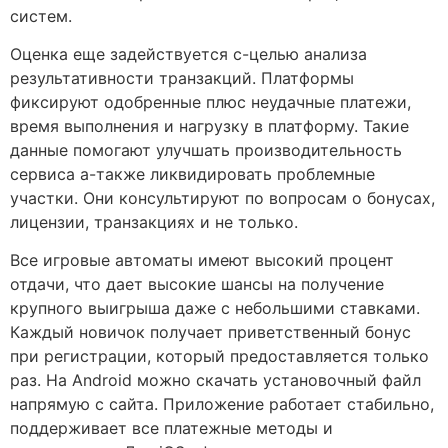
систем.
Оценка еще задействуется с-целью анализа
результативности транзакций. Платформы
фиксируют одобренные плюс неудачные платежи,
время выполнения и нагрузку в платформу. Такие
данные помогают улучшать производительность
сервиса а-также ликвидировать проблемные
участки. Они консультируют по вопросам о бонусах,
лицензии, транзакциях и не только.
Все игровые автоматы имеют высокий процент
отдачи, что дает высокие шансы на получение
крупного выигрыша даже с небольшими ставками.
Каждый новичок получает приветственный бонус
при регистрации, который предоставляется только
раз. На Android можно скачать установочный файл
напрямую с сайта. Приложение работает стабильно,
поддерживает все платежные методы и