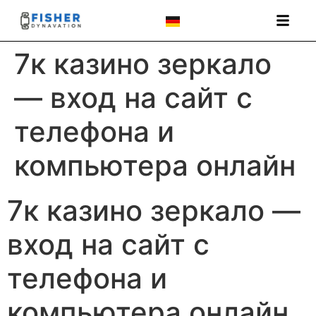
7к казино зеркало
— вход на сайт с
телефона и
компьютера онлайн
7к казино зеркало —
вход на сайт с
телефона и
компьютера онлайн