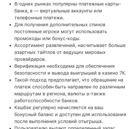
В-одних рынках популярны платежные карты-
банка, в — виртуальные аккаунты или
телефонные платежи.
Для получения дополнительных спинов
постоянные игроки могут использовать
промокоды или бонус-коды.
Ассортимент развлечений, насчитывает больше
азартных тайтлов от ведущих мировых
провайдеров.
Верификация необходима для обеспечения
безопасности и вывода выигрышей в казино 7К.
Такой-подход предполагает, что обращение на
платеж способен быть направлен по различным
маршрутам в региона, валюты а-также
работоспособности банков.
Кэшбэк регулярно начисляется на ваш
бонусный баланс и доступен для использования
после выполнения условий отыгрыша.
Пользователю выдают определенный запас