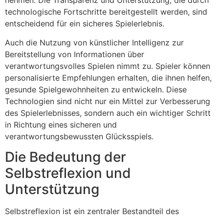
nehmen. Die Transparenz und Unterstützung, die durch
technologische Fortschritte bereitgestellt werden, sind
entscheidend für ein sicheres Spielerlebnis.
Auch die Nutzung von künstlicher Intelligenz zur
Bereitstellung von Informationen über
verantwortungsvolles Spielen nimmt zu. Spieler können
personalisierte Empfehlungen erhalten, die ihnen helfen,
gesunde Spielgewohnheiten zu entwickeln. Diese
Technologien sind nicht nur ein Mittel zur Verbesserung
des Spielerlebnisses, sondern auch ein wichtiger Schritt
in Richtung eines sicheren und
verantwortungsbewussten Glücksspiels.
Die Bedeutung der
Selbstreflexion und
Unterstützung
Selbstreflexion ist ein zentraler Bestandteil des