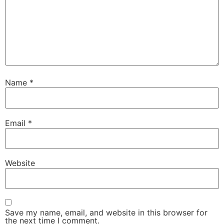
Name
*
Email
*
Website
Save my name, email, and website in this browser for
the next time I comment.