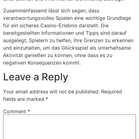
Zusammenfassend lässt sich sagen, dass
verantwortungsvolles Spielen eine wichtige Grundlage
für ein sicheres Casino-Erlebnis darstellt. Die
bereitgestellten Informationen und Tipps sind darauf
ausgelegt, Spielern zu helfen, ihre Grenzen zu erkennen
und einzuhalten, um das Glücksspiel als unterhaltsame
Aktivität genießen zu können, ohne dass es zu
negativen Konsequenzen kommt.
Leave a Reply
Your email address will not be published.
Required
fields are marked
*
Comment
*