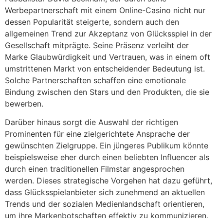
Werbepartnerschaft mit einem Online-Casino nicht nur
dessen Popularität steigerte, sondern auch den
allgemeinen Trend zur Akzeptanz von Glücksspiel in der
Gesellschaft mitprägte. Seine Präsenz verleiht der
Marke Glaubwürdigkeit und Vertrauen, was in einem oft
umstrittenen Markt von entscheidender Bedeutung ist.
Solche Partnerschaften schaffen eine emotionale
Bindung zwischen den Stars und den Produkten, die sie
bewerben.
Darüber hinaus sorgt die Auswahl der richtigen
Prominenten für eine zielgerichtete Ansprache der
gewünschten Zielgruppe. Ein jüngeres Publikum könnte
beispielsweise eher durch einen beliebten Influencer als
durch einen traditionellen Filmstar angesprochen
werden. Dieses strategische Vorgehen hat dazu geführt,
dass Glücksspielanbieter sich zunehmend an aktuellen
Trends und der sozialen Medienlandschaft orientieren,
um ihre Markenbotschaften effektiv zu kommunizieren.