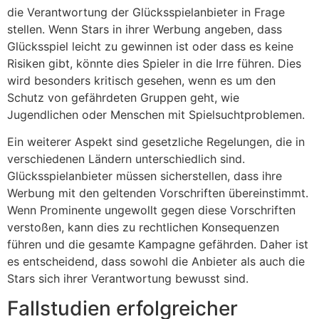
die Verantwortung der Glücksspielanbieter in Frage
stellen. Wenn Stars in ihrer Werbung angeben, dass
Glücksspiel leicht zu gewinnen ist oder dass es keine
Risiken gibt, könnte dies Spieler in die Irre führen. Dies
wird besonders kritisch gesehen, wenn es um den
Schutz von gefährdeten Gruppen geht, wie
Jugendlichen oder Menschen mit Spielsuchtproblemen.
Ein weiterer Aspekt sind gesetzliche Regelungen, die in
verschiedenen Ländern unterschiedlich sind.
Glücksspielanbieter müssen sicherstellen, dass ihre
Werbung mit den geltenden Vorschriften übereinstimmt.
Wenn Prominente ungewollt gegen diese Vorschriften
verstoßen, kann dies zu rechtlichen Konsequenzen
führen und die gesamte Kampagne gefährden. Daher ist
es entscheidend, dass sowohl die Anbieter als auch die
Stars sich ihrer Verantwortung bewusst sind.
Fallstudien erfolgreicher