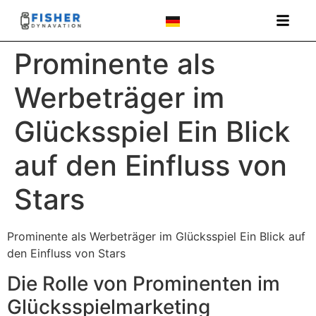
Prominente als
Werbeträger im
Glücksspiel Ein Blick
auf den Einfluss von
Stars
Prominente als Werbeträger im Glücksspiel Ein Blick auf
den Einfluss von Stars
Die Rolle von Prominenten im
Glücksspielmarketing