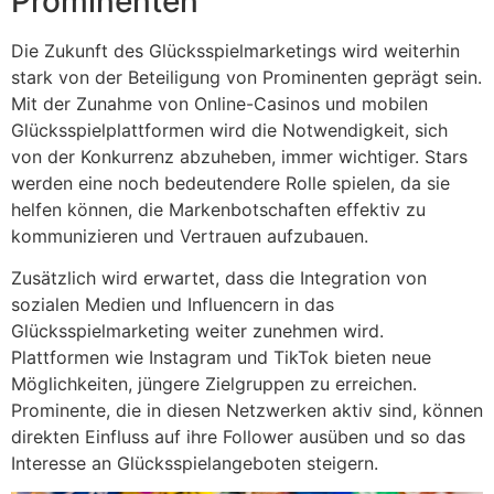
Prominenten
Die Zukunft des Glücksspielmarketings wird weiterhin
stark von der Beteiligung von Prominenten geprägt sein.
Mit der Zunahme von Online-Casinos und mobilen
Glücksspielplattformen wird die Notwendigkeit, sich
von der Konkurrenz abzuheben, immer wichtiger. Stars
werden eine noch bedeutendere Rolle spielen, da sie
helfen können, die Markenbotschaften effektiv zu
kommunizieren und Vertrauen aufzubauen.
Zusätzlich wird erwartet, dass die Integration von
sozialen Medien und Influencern in das
Glücksspielmarketing weiter zunehmen wird.
Plattformen wie Instagram und TikTok bieten neue
Möglichkeiten, jüngere Zielgruppen zu erreichen.
Prominente, die in diesen Netzwerken aktiv sind, können
direkten Einfluss auf ihre Follower ausüben und so das
Interesse an Glücksspielangeboten steigern.