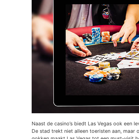
Naast de casino’s biedt Las Vegas ook een le
De stad trekt niet alleen toeristen aan, maa
gokken maakt Las Vegas tot een must-visit b