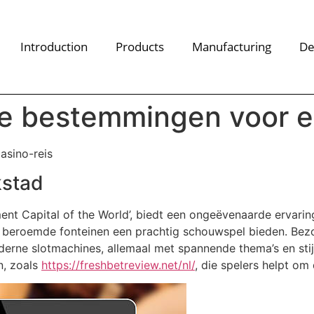
Introduction
Products
Manufacturing
De
e bestemmingen voor ee
asino-reis
kstad
ent Capital of the World’, biedt een ongeëvenaarde ervarin
 de beroemde fonteinen een prachtig schouwspel bieden. Be
oderne slotmachines, allemaal met spannende thema’s en stij
n, zoals
https://freshbetreview.net/nl/
, die spelers helpt om