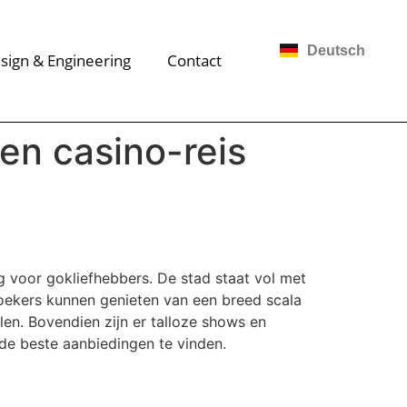
Deutsch
sign & Engineering
Contact
n casino-reis
g voor gokliefhebbers. De stad staat vol met
zoekers kunnen genieten van een breed scala
len. Bovendien zijn er talloze shows en
 de beste aanbiedingen te vinden.