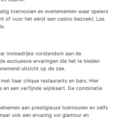
lmatig toernooien en evenementen waar spelers
t of voor het eerst een casino bezoekt, Las
s.
aar invloedrijke vorstendom aan de
de exclusieve ervaringen die het te bieden
enemend uitzicht op de zee.
met haar chique restaurants en bars. Hier
 en een verfijnde wijnkaart. De combinatie
elnemen aan prestigieuze toernooien en zelfs
maar ook een ervaring vol glamour en