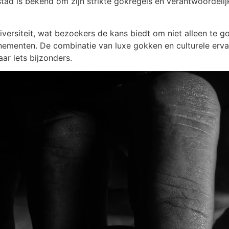
tad is bekend om zijn strikte gokregels en verantwoordeli
iversiteit, wat bezoekers de kans biedt om niet alleen te 
nementen. De combinatie van luxe gokken en culturele erv
ar iets bijzonders.