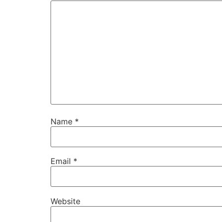
Name
*
Email
*
Website