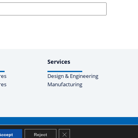
Services
res
Design & Engineering
res
Manufacturing
Close GDPR Cookie Banner
Accept
Reject