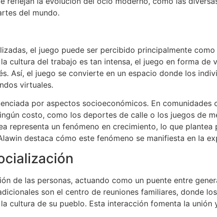
e reflejan la evolución del ocio moderno, como las divers
partes del mundo.
alizadas, el juego puede ser percibido principalmente com
 cultura del trabajo es tan intensa, el juego en forma de
és. Así, el juego se convierte en un espacio donde los ind
ndos virtuales.
fluenciada por aspectos socioeconómicos. En comunidades 
ningún costo, como los deportes de calle o los juegos de 
nea representa un fenómeno en crecimiento, lo que plantea 
Alawin destaca cómo este fenómeno se manifiesta en la exp
cialización
zación de las personas, actuando como un puente entre gene
adicionales son el centro de reuniones familiares, donde l
 la cultura de su pueblo. Esta interacción fomenta la unión 