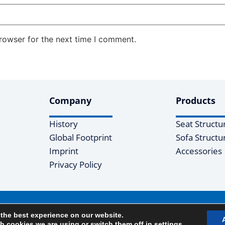
rowser for the next time I comment.
Company
Products
History
Seat Structu
Global Footprint
Sofa Structu
Imprint
Accessories
Privacy Policy
eserved
 the best experience on our website.
h cookies we are using or switch them off in
settings
.