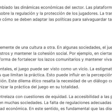
biado las dinámicas económicas del sector. Las plataformas
e la regulación y la protección de los jugadores. La trans
re cómo se deben adaptar las políticas para salvaguardar t
emente de una cultura a otra. En algunas sociedades, el jue
tros y mantener la cohesión social. Por ejemplo, en ciertas
rma de fortalecer los lazos comunitarios y mantener vivas
tales, el juego puede ser visto como un vicio. La estigmat
s que limitan la práctica. Esto puede influir en la percepc
ión. Este dilema ético resalta la necesidad de un diálogo 
izar la práctica del juego en su totalidad.
entrelaza con cuestiones de equidad. La accesibilidad a las 
n muchas sociedades. La falta de regulaciones adecuadas p
dad económica. En este sentido, es fundamental que las dis