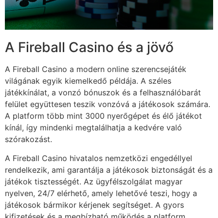
A Fireball Casino és a jövő
A Fireball Casino a modern online szerencsejáték
világának egyik kiemelkedő példája. A széles
játékkínálat, a vonzó bónuszok és a felhasználóbarát
felület együttesen teszik vonzóvá a játékosok számára.
A platform több mint 3000 nyerőgépet és élő játékot
kínál, így mindenki megtalálhatja a kedvére való
szórakozást.
A Fireball Casino hivatalos nemzetközi engedéllyel
rendelkezik, ami garantálja a játékosok biztonságát és a
játékok tisztességét. Az ügyfélszolgálat magyar
nyelven, 24/7 elérhető, amely lehetővé teszi, hogy a
játékosok bármikor kérjenek segítséget. A gyors
kifizetések és a megbízható működés a platform