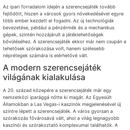
Az ipari forradalom idején a szerencsejáték tovább
fejlődött, hiszen a városok gyors növekedésével egyre
több ember kezdett el fogadni. Az új technológiák
bevezetése, például a pénzérmék és a mechanikus
gépek, szintén hozzájárult a játéklehetőségek
bővüléséhez. A szerencsejáték ekkor már nem csupán a
tehetősek szórakozása volt, hanem szélesebb
néprétegek számára is elérhetővé vált.
A modern szerencsejáték
világának kialakulása
A 20. század közepére a szerencsejáték már egy
nemzetközi iparággá nőtte ki magát. Az Egyesült
Államokban a Las Vegas-i kaszinók megjelenésével új
szintre lépett a szerencsejáték. A város gyorsan a
szórakozás fővárosává vált, ahol a világ legnagyobb
kaszinói és szórakoztató komplexumai találhatók. A