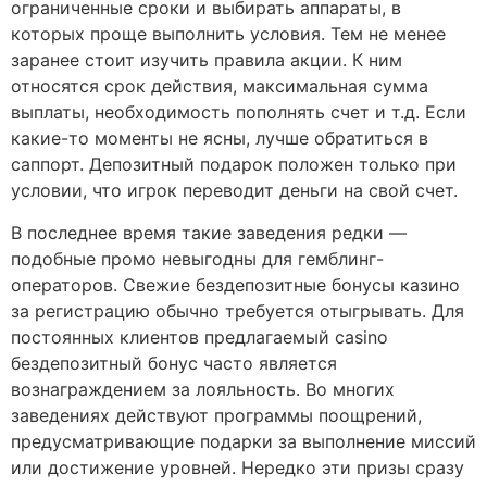
ограниченные сроки и выбирать аппараты, в
которых проще выполнить условия. Тем не менее
заранее стоит изучить правила акции. К ним
относятся срок действия, максимальная сумма
выплаты, необходимость пополнять счет и т.д. Если
какие-то моменты не ясны, лучше обратиться в
саппорт. Депозитный подарок положен только при
условии, что игрок переводит деньги на свой счет.
В последнее время такие заведения редки —
подобные промо невыгодны для гемблинг-
операторов. Свежие бездепозитные бонусы казино
за регистрацию обычно требуется отыгрывать. Для
постоянных клиентов предлагаемый casino
бездепозитный бонус часто является
вознаграждением за лояльность. Во многих
заведениях действуют программы поощрений,
предусматривающие подарки за выполнение миссий
или достижение уровней. Нередко эти призы сразу