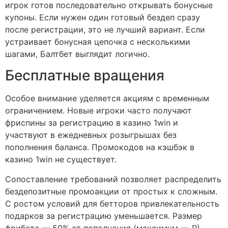
игрок готов последовательно открывать бонусные
купоны. Если нужен один готовый бездеп сразу
после регистрации, это не лучший вариант. Если
устраивает бонусная цепочка с несколькими
шагами, Балтбет выглядит логично.
Бесплатные вращения
Особое внимание уделяется акциям с временным
ограничением. Новые игроки часто получают
фриспины за регистрацию в казино 1win и
участвуют в ежедневных розыгрышах без
пополнения баланса. Промокодов на кэшбэк в
казино 1win не существует.
Сопоставление требований позволяет распределить
бездепозитные промоакции от простых к сложным.
С ростом условий для бетторов привлекательность
подарков за регистрацию уменьшается. Размер
фрибета — 50% от пополнения (максимум — ₽).