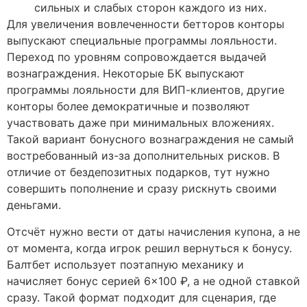
сильных и слабых сторон каждого из них.
Для увеличения вовлеченности бетторов конторы
выпускают специальные программы лояльности.
Переход по уровням сопровождается выдачей
вознаграждения. Некоторые БК выпускают
программы лояльности для ВИП-клиентов, другие
конторы более демократичные и позволяют
участвовать даже при минимальных вложениях.
Такой вариант бонусного вознаграждения не самый
востребованный из-за дополнительных рисков. В
отличие от бездепозитных подарков, тут нужно
совершить пополнение и сразу рискнуть своими
деньгами.
Отсчёт нужно вести от даты начисления купона, а не
от момента, когда игрок решил вернуться к бонусу.
Балтбет использует поэтапную механику и
начисляет бонус серией 6×100 ₽, а не одной ставкой
сразу. Такой формат подходит для сценария, где