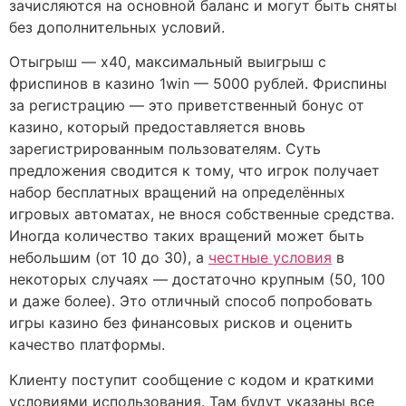
зачисляются на основной баланс и могут быть сняты
без дополнительных условий.
Отыгрыш — x40, максимальный выигрыш с
фриспинов в казино 1win — 5000 рублей. Фриспины
за регистрацию — это приветственный бонус от
казино, который предоставляется вновь
зарегистрированным пользователям. Суть
предложения сводится к тому, что игрок получает
набор бесплатных вращений на определённых
игровых автоматах, не внося собственные средства.
Иногда количество таких вращений может быть
небольшим (от 10 до 30), а
честные условия
в
некоторых случаях — достаточно крупным (50, 100
и даже более). Это отличный способ попробовать
игры казино без финансовых рисков и оценить
качество платформы.
Клиенту поступит сообщение с кодом и краткими
условиями использования. Там будут указаны все