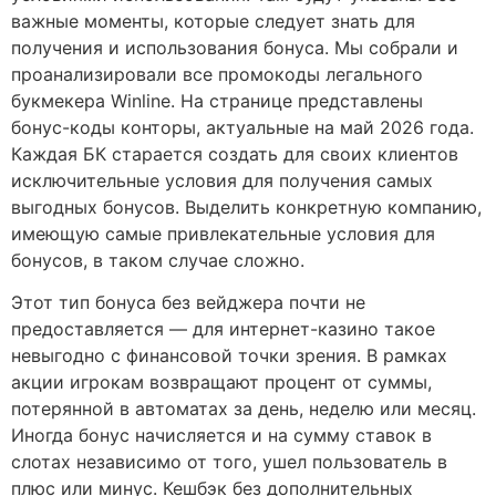
важные моменты, которые следует знать для
получения и использования бонуса. Мы собрали и
проанализировали все промокоды легального
букмекера Winline. На странице представлены
бонус-коды конторы, актуальные на май 2026 года.
Каждая БК старается создать для своих клиентов
исключительные условия для получения самых
выгодных бонусов. Выделить конкретную компанию,
имеющую самые привлекательные условия для
бонусов, в таком случае сложно.
Этот тип бонуса без вейджера почти не
предоставляется — для интернет-казино такое
невыгодно с финансовой точки зрения. В рамках
акции игрокам возвращают процент от суммы,
потерянной в автоматах за день, неделю или месяц.
Иногда бонус начисляется и на сумму ставок в
слотах независимо от того, ушел пользователь в
плюс или минус. Кешбэк без дополнительных