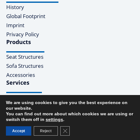
History
Global Footprint
Imprint
Privacy Policy
Products
Seat Structures
Sofa Structures
Accessories
Services
Design & Engineering
We are using cookies to give you the best experience on
Manufacturing
our website.
You can find out more about which cookies we are using or
switch them off in
settings
.
© 2025 Fisher Dynamics Germany GmbH - All rights reserved
Close GDPR Cookie Banner
Accept
Reject