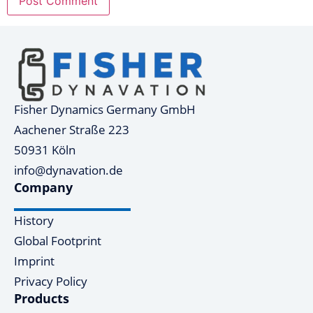
Fisher Dynamics Germany GmbH
Aachener Straße 223
50931 Köln
info@dynavation.de
Company
History
Global Footprint
Imprint
Privacy Policy
Products