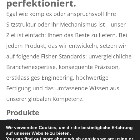
perfektioniert.
Egal wie komplex oder anspruchsvoll Ihre
Sitzstruktur oder Ihr Mechanismus ist – unser
Ziel ist einfach: Ihnen das Beste zu liefern. Bei
jedem Produkt, das wir entwickeln, setzen wir
auf folgende Fisher-Standards: unvergleichliche
Branchenexpertise, konsequente Präzision,
erstklassiges Engineering, hochwertige
Fertigung und das umfassende Wissen aus
unserer globalen Kompetenz.
Produkte
FDY1
Wir verwenden Cookies, um dir die bestmögliche Erfahrung
FDY2
auf unserer Website zu bieten.
Zero Gravity
You can find out more about which cookies we are using or