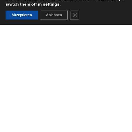
switch them off in
settings
.
GDPR Cookie-Banner schließ
Akzeptieren
Ablehnen
Fisher Dynamics Germany GmbH
Aachener Straße 223
50931 Köln
info@dynavation.de
Company
History
Global Footprint
Imprint
Privacy Policy
Products
Seat Structures
Sofa Structures