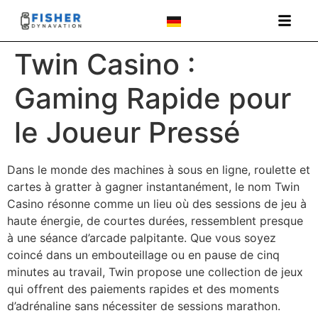
Twin Casino :
Gaming Rapide pour
le Joueur Pressé
Dans le monde des machines à sous en ligne, roulette et
cartes à gratter à gagner instantanément, le nom Twin
Casino résonne comme un lieu où des sessions de jeu à
haute énergie, de courtes durées, ressemblent presque
à une séance d’arcade palpitante. Que vous soyez
coincé dans un embouteillage ou en pause de cinq
minutes au travail, Twin propose une collection de jeux
qui offrent des paiements rapides et des moments
d’adrénaline sans nécessiter de sessions marathon.