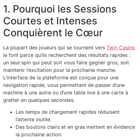
1. Pourquoi les Sessions
Courtes et Intenses
Conquièrent le Cœur
La plupart des joueurs qui se tournent vers
Twin Casino
le font parce qu’ils recherchent des résultats rapides :
un seul spin qui peut soit vous faire gagner gros, soit
maintenir l’excitation pour la prochaine manche.
L’interface de la plateforme est conçue pour une
navigation rapide, vous permettant de passer d’une
machine à une autre ou d’une table live à une carte à
gratter en quelques secondes.
Les temps de chargement rapides réduisent
l’attente inutile.
Des boutons clairs et en gras mettent en évidence
la prochaine action.