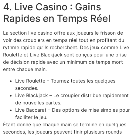
4. Live Casino : Gains
Rapides en Temps Réel
La section live casino offre aux joueurs le frisson de
voir des croupiers en temps réel tout en profitant du
rythme rapide qu’ils recherchent. Des jeux comme Live
Roulette et Live Blackjack sont conçus pour une prise
de décision rapide avec un minimum de temps mort
entre chaque main.
Live Roulette – Tournez toutes les quelques
secondes.
Live Blackjack – Le croupier distribue rapidement
de nouvelles cartes.
Live Baccarat – Des options de mise simples pour
faciliter le jeu.
Étant donné que chaque main se termine en quelques
secondes, les joueurs peuvent finir plusieurs rounds