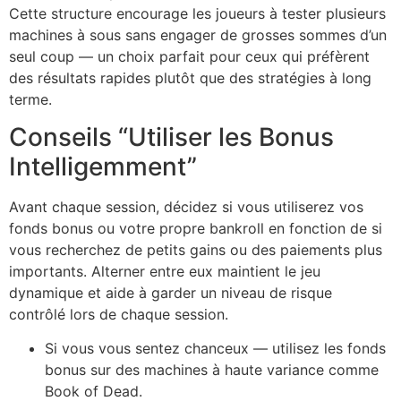
Cette structure encourage les joueurs à tester plusieurs
machines à sous sans engager de grosses sommes d’un
seul coup — un choix parfait pour ceux qui préfèrent
des résultats rapides plutôt que des stratégies à long
terme.
Conseils “Utiliser les Bonus
Intelligemment”
Avant chaque session, décidez si vous utiliserez vos
fonds bonus ou votre propre bankroll en fonction de si
vous recherchez de petits gains ou des paiements plus
importants. Alterner entre eux maintient le jeu
dynamique et aide à garder un niveau de risque
contrôlé lors de chaque session.
Si vous vous sentez chanceux — utilisez les fonds
bonus sur des machines à haute variance comme
Book of Dead.