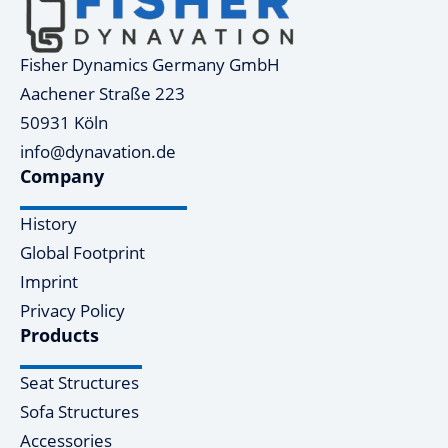
Fisher Dynamics Germany GmbH
Aachener Straße 223
50931 Köln
info@dynavation.de
Company
History
Global Footprint
Imprint
Privacy Policy
Products
Seat Structures
Sofa Structures
Accessories