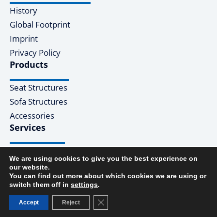
History
Global Footprint
Imprint
Privacy Policy
Products
Seat Structures
Sofa Structures
Accessories
Services
Design & Engineering
We are using cookies to give you the best experience on
Manufacturing
our website.
You can find out more about which cookies we are using or
switch them off in
settings
.
© 2025 Fisher Dynamics Germany GmbH - All rights reserved
Close GDPR Cookie Banner
Accept
Reject