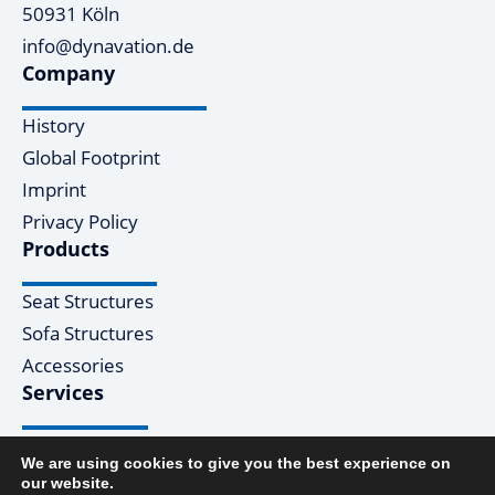
50931 Köln
info@dynavation.de
Company
History
Global Footprint
Imprint
Privacy Policy
Products
Seat Structures
Sofa Structures
Accessories
Services
Design & Engineering
We are using cookies to give you the best experience on
Manufacturing
our website.