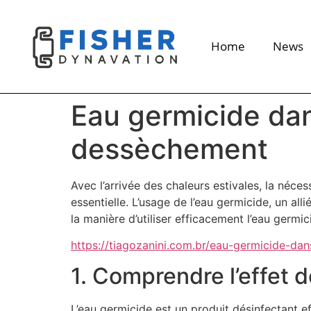
Home
News
Eau germicide dan
dessèchement
Avec l’arrivée des chaleurs estivales, la néc
essentielle. L’usage de l’eau germicide, un al
la manière d’utiliser efficacement l’eau germ
https://tiagozanini.com.br/eau-germicide-da
1. Comprendre l’effet d
L’eau germicide est un produit désinfectant e