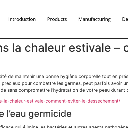
Introduction
Products
Manufacturing
De
s la chaleur estivale – 
essité de maintenir une bonne hygiène corporelle tout en pré
lié précieux pour combattre les germes, peut parfois avoir u
icide sans compromettre l’hydratation de votre peau durant
ns-la-chaleur-estivale-comment-eviter-le-dessechement/
e l’eau germicide
fficace qui élimine les bactéries et autres agents pathogè