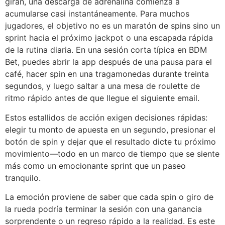
giran, una descarga de adrenalina comienza a
acumularse casi instantáneamente. Para muchos
jugadores, el objetivo no es un maratón de spins sino un
sprint hacia el próximo jackpot o una escapada rápida
de la rutina diaria. En una sesión corta típica en BDM
Bet, puedes abrir la app después de una pausa para el
café, hacer spin en una tragamonedas durante treinta
segundos, y luego saltar a una mesa de roulette de
ritmo rápido antes de que llegue el siguiente email.
Estos estallidos de acción exigen decisiones rápidas:
elegir tu monto de apuesta en un segundo, presionar el
botón de spin y dejar que el resultado dicte tu próximo
movimiento—todo en un marco de tiempo que se siente
más como un emocionante sprint que un paseo
tranquilo.
La emoción proviene de saber que cada spin o giro de
la rueda podría terminar la sesión con una ganancia
sorprendente o un regreso rápido a la realidad. Es este