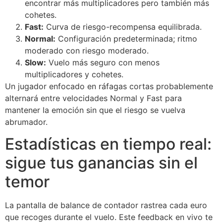
encontrar más multiplicadores pero también más
cohetes.
Fast:
Curva de riesgo-recompensa equilibrada.
Normal:
Configuración predeterminada; ritmo
moderado con riesgo moderado.
Slow:
Vuelo más seguro con menos
multiplicadores y cohetes.
Un jugador enfocado en ráfagas cortas probablemente
alternará entre velocidades Normal y Fast para
mantener la emoción sin que el riesgo se vuelva
abrumador.
Estadísticas en tiempo real:
sigue tus ganancias sin el
temor
La pantalla de balance de contador rastrea cada euro
que recoges durante el vuelo. Este feedback en vivo te