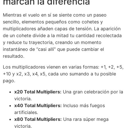
marcan la diferencia
Mientras el vuelo en sí se siente como un paseo
sencillo, elementos pequeños como cohetes y
multiplicadores añaden capas de tensión. La aparición
de un cohete divide a la mitad tu cantidad recolectada
y reduce tu trayectoria, creando un momento
instantáneo de “casi allí” que puede cambiar el
resultado.
Los multiplicadores vienen en varias formas: +1, +2, +5,
+10 y x2, x3, x4, x5, cada uno sumando a tu posible
pago.
x20 Total Multipliers:
Una gran celebración por la
victoria.
x40 Total Multipliers:
Incluso más fuegos
artificiales.
x80 Total Multipliers:
Una rara súper mega
victoria.