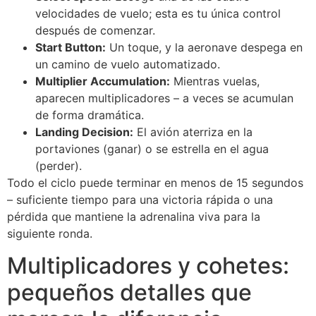
velocidades de vuelo; esta es tu única control
después de comenzar.
Start Button:
Un toque, y la aeronave despega en
un camino de vuelo automatizado.
Multiplier Accumulation:
Mientras vuelas,
aparecen multiplicadores – a veces se acumulan
de forma dramática.
Landing Decision:
El avión aterriza en la
portaviones (ganar) o se estrella en el agua
(perder).
Todo el ciclo puede terminar en menos de 15 segundos
– suficiente tiempo para una victoria rápida o una
pérdida que mantiene la adrenalina viva para la
siguiente ronda.
Multiplicadores y cohetes:
pequeños detalles que