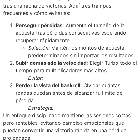
tras una racha de victorias. Aquí tres trampas
frecuentes y cómo evitarlas:
Perseguir pérdidas:
Aumenta el tamaño de la
apuesta tras pérdidas consecutivas esperando
recuperar rápidamente.
Solución:
Mantén los montos de apuesta
predeterminados sin importar los resultados.
Subir demasiado la velocidad:
Elegir Turbo todo el
tiempo para multiplicadores más altos.
Evitar:
Perder la vista del bankroll:
Olvidar cuántas
rondas quedan antes de alcanzar tu límite de
pérdida.
Estrategia:
Un enfoque disciplinado mantiene las sesiones cortas
pero rentables, evitando cambios emocionales que
puedan convertir una victoria rápida en una pérdida
prolongada.