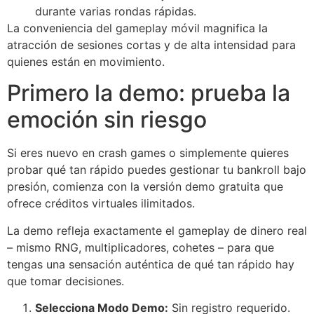
durante varias rondas rápidas.
La conveniencia del gameplay móvil magnifica la
atracción de sesiones cortas y de alta intensidad para
quienes están en movimiento.
Primero la demo: prueba la
emoción sin riesgo
Si eres nuevo en crash games o simplemente quieres
probar qué tan rápido puedes gestionar tu bankroll bajo
presión, comienza con la versión demo gratuita que
ofrece créditos virtuales ilimitados.
La demo refleja exactamente el gameplay de dinero real
– mismo RNG, multiplicadores, cohetes – para que
tengas una sensación auténtica de qué tan rápido hay
que tomar decisiones.
Selecciona Modo Demo:
Sin registro requerido.