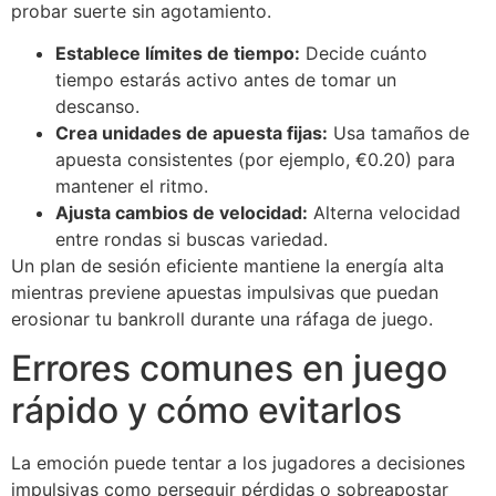
probar suerte sin agotamiento.
Establece límites de tiempo:
Decide cuánto
tiempo estarás activo antes de tomar un
descanso.
Crea unidades de apuesta fijas:
Usa tamaños de
apuesta consistentes (por ejemplo, €0.20) para
mantener el ritmo.
Ajusta cambios de velocidad:
Alterna velocidad
entre rondas si buscas variedad.
Un plan de sesión eficiente mantiene la energía alta
mientras previene apuestas impulsivas que puedan
erosionar tu bankroll durante una ráfaga de juego.
Errores comunes en juego
rápido y cómo evitarlos
La emoción puede tentar a los jugadores a decisiones
impulsivas como perseguir pérdidas o sobreapostar