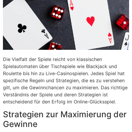
Die Vielfalt der Spiele reicht von klassischen
Spielautomaten über Tischspiele wie Blackjack und
Roulette bis hin zu Live-Casinospielen. Jedes Spiel hat
spezifische Regeln und Strategien, die es zu verstehen
gilt, um die Gewinnchancen zu maximieren. Das richtige
Verständnis der Spiele und deren Strategien ist
entscheidend für den Erfolg im Online-Glücksspiel.
Strategien zur Maximierung der
Gewinne