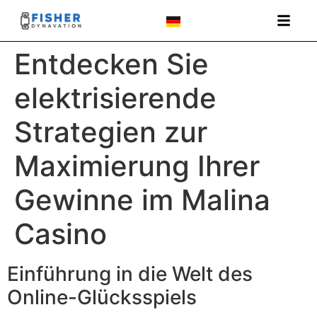
Entdecken Sie
elektrisierende
Strategien zur
Maximierung Ihrer
Gewinne im Malina
Casino
Einführung in die Welt des
Online-Glücksspiels