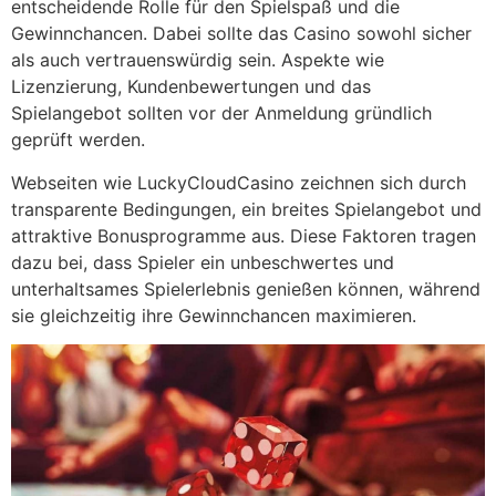
entscheidende Rolle für den Spielspaß und die
Gewinnchancen. Dabei sollte das Casino sowohl sicher
als auch vertrauenswürdig sein. Aspekte wie
Lizenzierung, Kundenbewertungen und das
Spielangebot sollten vor der Anmeldung gründlich
geprüft werden.
Webseiten wie LuckyCloudCasino zeichnen sich durch
transparente Bedingungen, ein breites Spielangebot und
attraktive Bonusprogramme aus. Diese Faktoren tragen
dazu bei, dass Spieler ein unbeschwertes und
unterhaltsames Spielerlebnis genießen können, während
sie gleichzeitig ihre Gewinnchancen maximieren.