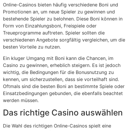
Online-Casinos bieten häufig verschiedene Boni und
Promotionen an, um neue Spieler zu gewinnen und
bestehende Spieler zu belohnen. Diese Boni können in
Form von Einzahlungsboni, Freispiele oder
Treueprogramme auftreten. Spieler sollten die
verschiedenen Angebote sorgfältig vergleichen, um die
besten Vorteile zu nutzen.
Ein kluger Umgang mit Boni kann die Chancen, im
Casino zu gewinnen, erheblich steigern. Es ist jedoch
wichtig, die Bedingungen für die Bonusnutzung zu
kennen, um sicherzustellen, dass sie vorteilhaft sind.
Oftmals sind die besten Boni an bestimmte Spiele oder
Einsatzbedingungen gebunden, die ebenfalls beachtet
werden müssen.
Das richtige Casino auswählen
Die Wahl des richtigen Online-Casinos spielt eine