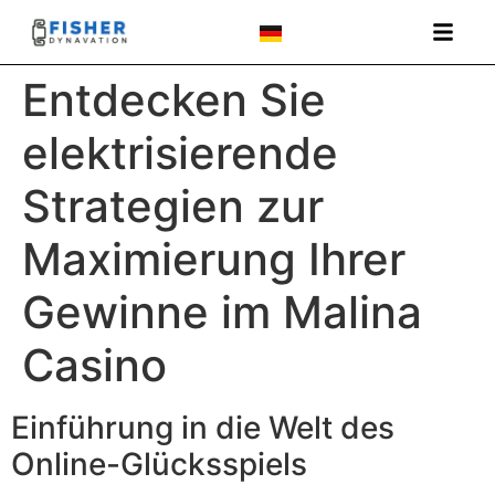
Entdecken Sie
elektrisierende
Strategien zur
Maximierung Ihrer
Gewinne im Malina
Casino
Einführung in die Welt des
Online-Glücksspiels