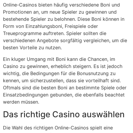
Online-Casinos bieten häufig verschiedene Boni und
Promotionen an, um neue Spieler zu gewinnen und
bestehende Spieler zu belohnen. Diese Boni können in
Form von Einzahlungsboni, Freispiele oder
Treueprogramme auftreten. Spieler sollten die
verschiedenen Angebote sorgfältig vergleichen, um die
besten Vorteile zu nutzen.
Ein kluger Umgang mit Boni kann die Chancen, im
Casino zu gewinnen, erheblich steigern. Es ist jedoch
wichtig, die Bedingungen für die Bonusnutzung zu
kennen, um sicherzustellen, dass sie vorteilhaft sind.
Oftmals sind die besten Boni an bestimmte Spiele oder
Einsatzbedingungen gebunden, die ebenfalls beachtet
werden müssen.
Das richtige Casino auswählen
Die Wahl des richtigen Online-Casinos spielt eine