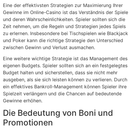
Eine der effektivsten Strategien zur Maximierung Ihrer
Gewinne im Online-Casino ist das Verständnis der Spiele
und deren Wahrscheinlichkeiten. Spieler sollten sich die
Zeit nehmen, um die Regeln und Strategien jedes Spiels
zu erlernen. Insbesondere bei Tischspielen wie Blackjack
und Poker kann die richtige Strategie den Unterschied
zwischen Gewinn und Verlust ausmachen.
Eine weitere wichtige Strategie ist das Management des
eigenen Budgets. Spieler sollten sich an ein festgelegtes
Budget halten und sicherstellen, dass sie nicht mehr
ausgeben, als sie sich leisten können zu verlieren. Durch
ein effektives Bankroll-Management können Spieler ihre
Spielzeit verlängern und die Chancen auf bedeutende
Gewinne erhöhen.
Die Bedeutung von Boni und
Promotionen