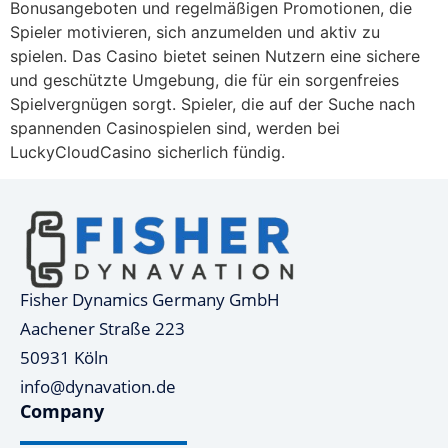
Bonusangeboten und regelmäßigen Promotionen, die
Spieler motivieren, sich anzumelden und aktiv zu
spielen. Das Casino bietet seinen Nutzern eine sichere
und geschützte Umgebung, die für ein sorgenfreies
Spielvergnügen sorgt. Spieler, die auf der Suche nach
spannenden Casinospielen sind, werden bei
LuckyCloudCasino sicherlich fündig.
Fisher Dynamics Germany GmbH
Aachener Straße 223
50931 Köln
info@dynavation.de
Company