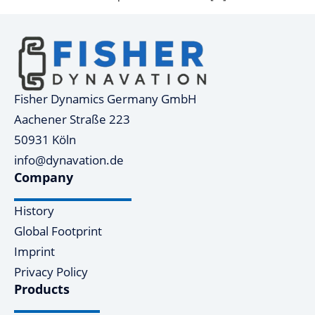
Fisher Dynamics Germany GmbH
Aachener Straße 223
50931 Köln
info@dynavation.de
Company
History
Global Footprint
Imprint
Privacy Policy
Products